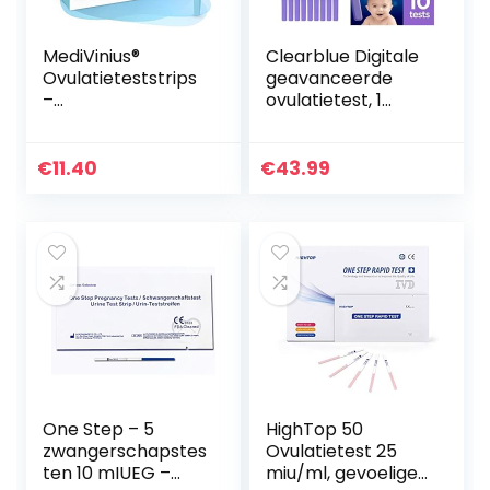
MediVinius®
Clearblue Digitale
Ovulatieteststrips
geavanceerde
–
ovulatietest, 1
vruchtbaarheidste
digitaal apparaat
st voor vrouwen –
en 10 tests
ijsdrukteststrips –
€
11.40
€
43.99
praktische
ijsdrukmeter…
One Step – 5
HighTop 50
zwangerschapstes
Ovulatietest 25
ten 10 mIUEG –
miu/ml, gevoelige