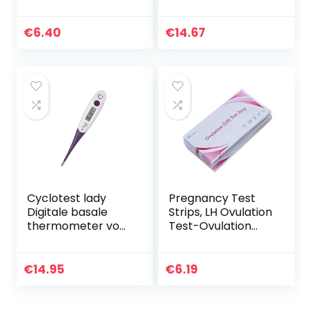
voordelig formaat
ijssprong
van 2,5 mm.
vruchtbaarheidvo
orspelling urine
€
6.40
€
14.67
teststrips
Cyclotest lady
Pregnancy Test
Digitale basale
Strips, LH Ovulation
thermometer voor
Test-Ovulation
cycluscontrole
Predictor Women
Early Pregnancy
Detection – 10
€
14.95
€
6.19
stuks