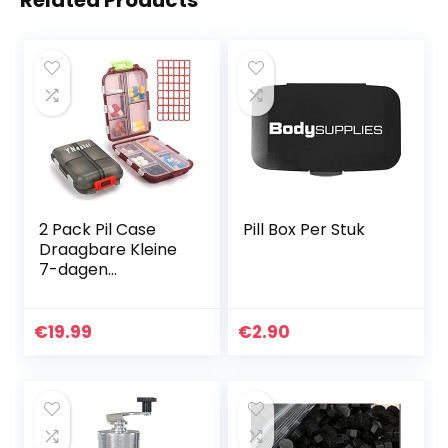
Related Products
2 Pack Pil Case
Pill Box Per Stuk
Draagbare Kleine
7-dagen
Wekelijkse Reizen
Pil Organizer
Draagbare Pocket
€
19.99
€
2.90
Pil Box Dispenser
Voor…