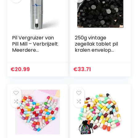
Pil Vergruizer van
250g vintage
Pill Mill – Verbrijzelt
zegellak tablet pil
Meerdere
kralen envelop
Tabletten tot een
lakzegel sticks
Fijn Poeder –
voor envelop
Metalen
bruiloft lakzegel
€
20.99
€
33.71
Medicijnmolen –
oude zegellak 800
Tablet…
stks…