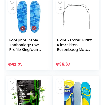
Footprint Insole
Plant Klimrek Plant
Technology Low
Klimrekken
Profile Kingfoam
Rozenboog Metaal
Orthotische
Klimrek Voor
inlegzolen, blauwe
Planten Tuinboog
Camo, maat 7/7.5
Afrastering Trellis
€
42.95
€
36.67
Voor Klimplanten…