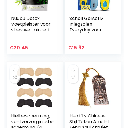
Nuubu Detox
Scholl GelActiv
Voetpleister voor
Inlegzolen
stressverminderin
Everyday voor
g en diepe slaap
vrijetijdsschoenen
(Original, 10 Count
van 40-46,5 –
(Pack of 1))
inlegzolen met
€
20.45
€
15.32
verbeterd
comfort door
dubbele…
Hielbescherming,
Healifty Chinese
voetverzorgingsbe
Stijl Token Amulet
scherming, (4
Feng Shui Amulet