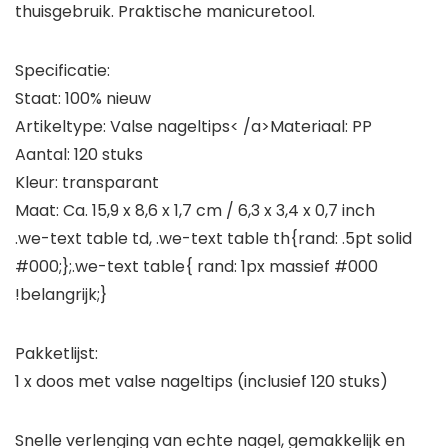
thuisgebruik. Praktische manicuretool.
Specificatie:
Staat: 100% nieuw
Artikeltype: Valse nageltips< /a>Materiaal: PP
Aantal: 120 stuks
Kleur: transparant
Maat: Ca. 15,9 x 8,6 x 1,7 cm / 6,3 x 3,4 x 0,7 inch
.we-text table td, .we-text table th{rand: .5pt solid
#000;};.we-text table{ rand: 1px massief #000
!belangrijk;}
Pakketlijst:
1 x doos met valse nageltips (inclusief 120 stuks)
Snelle verlenging van echte nagel, gemakkelijk en