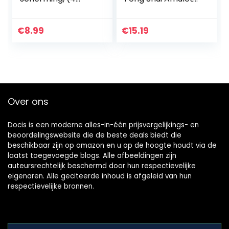
paar),
Good Luck Charm
schoeninlegzolen
met Kwastje voor
voor dames of
Gezondheid
€
8.99
€
15.19
heren, hielkussen,
Rijkdom Veiligheid
zelfklevend…
Over ons
Docis is een moderne alles-in-één prijsvergelijkings- en
beoordelingswebsite die de beste deals biedt die
beschikbaar zijn op amazon en u op de hoogte houdt via de
laatst toegevoegde blogs. Alle afbeeldingen zijn
auteursrechtelijk beschermd door hun respectievelijke
eigenaren. Alle geciteerde inhoud is afgeleid van hun
respectievelijke bronnen.