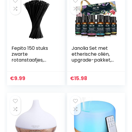
Fepito 150 stuks
Janolia Set met
zwarte
etherische oliën,
rotanstaafjes,
upgrade-pakket,
aromastokjes,
pure natuurlijke
rotan, rieten
geuroliën voor
diffusertokjes,
diffuser om
€
9.99
€
15.98
houtolie
ontspanning te
verbeteren