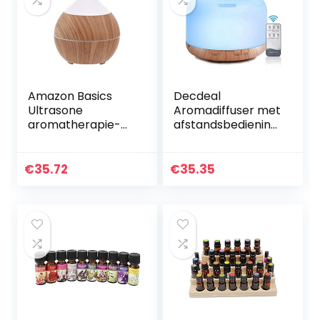
Amazon Basics
Decdeal
Ultrasone
Aromadiffuser met
aromatherapie-
afstandsbediening,
verstuiver voor
luchtbevochtiger
etherische olie,
met oliegeuren,
200 ml, basis in
ledlicht met 7
€
35.72
€
35.35
klassieke houtlook,
kleuren, 500 ml
met…