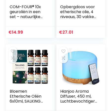
COM-FOUR® 10x
Opbergdoos voor
geuroliën in een
etherische olie, 4
set – natuurlijke
niveaus, 30 vakken,
kamergeur –
houder voor
geurolie voor
etherische olie, rek
geurverspreiders,
van hout, geschikt
€
14.99
€
27.01
luchtverfrissers…
voor nagellak…
Bloemen
Hianjoo Aroma
Etherische Oliën
Diffuser, 450 ml,
6x10ml, SALKING
Luchtbevochtiger
100% Puur
met Timer,