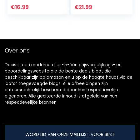
Essentiële oliën,
Ultrasone
Aromatherapie
Aromatherapie
€
16.99
€
21.99
Geurende Oliën,
Diffuser, Led met 7
Geur Olie Set
Kleuren, voor…
voor…
Over ons
Docis is een moderne alles-in-één prijsvergelijkings- en
beoordelingswebsite die de beste deals biedt die
beschikbaar zijn op amazon en u op de hoogte houdt via de
laatst toegevoegde blogs. Alle afbeeldingen zijn
auteursrechtelijk beschermd door hun respectievelijke
eigenaren. Alle geciteerde inhoud is afgeleid van hun
respectievelijke bronnen.
WORD LID VAN ONZE MAILLIJST VOOR BEST