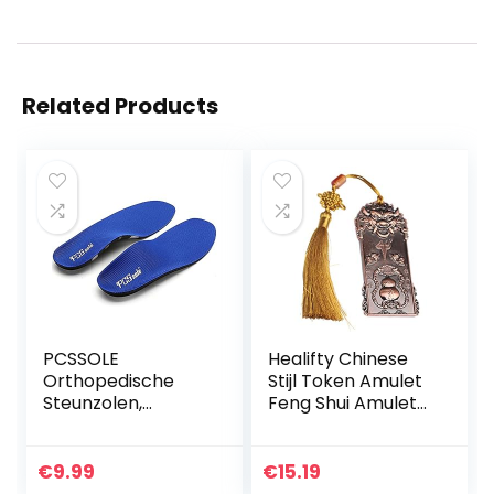
Related Products
PCSSOLE
Healifty Chinese
Orthopedische
Stijl Token Amulet
Steunzolen,
Feng Shui Amulet
Ultradunne
Good Luck Charm
Inlegzolen voor
met Kwastje voor
Platvoeten,
Gezondheid
€
9.99
€
15.19
Plantaire Fasciitis,
Rijkdom Veiligheid