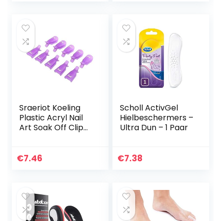
Voetpijn, Hielspoor,
voor…
Sraeriot Koeling
Scholl ActivGel
Plastic Acryl Nail
Hielbeschermers –
Art Soak Off Clip
Ultra Dun – 1 Paar
Cap Uv Gel Polish
Remover Wrap
Purple Pack Van 10
€
7.46
€
7.38
Nail-apparatuur…