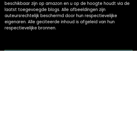
beschikbaar zijn op amazon en u op de hoogte houdt via de
laatst toegevoegde blogs. Alle afbeeldingen zijn
auteursrechtelijk beschermd door hun respectievelijke
eigenaren. Alle geciteerde inhoud is afgeleid van hun
respectievelijke bronnen.
WORD LID VAN ONZE MAILLIJST VOOR BEST
Aanbiedingen
Snelle links