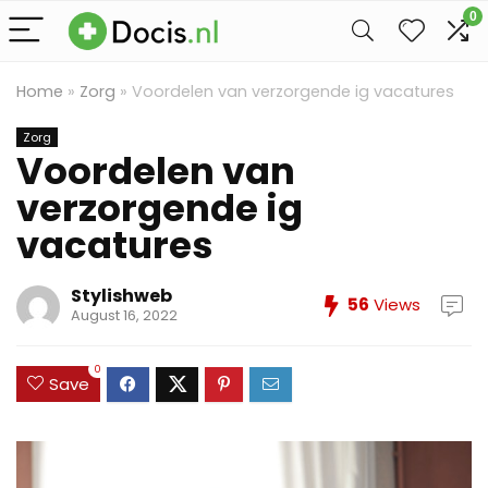
0
Home
»
Zorg
»
Voordelen van verzorgende ig vacatures
Zorg
Voordelen van
verzorgende ig
vacatures
Stylishweb
56
Views
August 16, 2022
0
Save