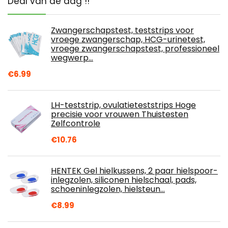
Deal van de dag !!
Zwangerschapstest, teststrips voor
vroege zwangerschap, HCG-urinetest,
vroege zwangerschapstest, professioneel
wegwerp…
€
6.99
LH-teststrip, ovulatieteststrips Hoge
precisie voor vrouwen Thuistesten
Zelfcontrole
€
10.76
HENTEK Gel hielkussens, 2 paar hielspoor-
inlegzolen, siliconen hielschaal, pads,
schoeninlegzolen, hielsteun…
€
8.99