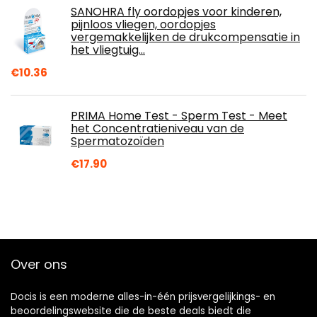
SANOHRA fly oordopjes voor kinderen,
pijnloos vliegen, oordopjes
vergemakkelijken de drukcompensatie in
het vliegtuig…
€
10.36
PRIMA Home Test - Sperm Test - Meet
het Concentratieniveau van de
Spermatozoïden
€
17.90
Over ons
Docis is een moderne alles-in-één prijsvergelijkings- en
beoordelingswebsite die de beste deals biedt die