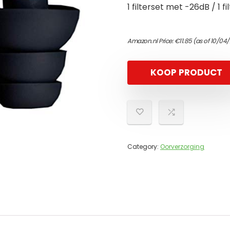
1 filterset met -26dB / 1 f
Amazon.nl Price:
€
11.85
(as of 10/04/
KOOP PRODUCT
Category:
Oorverzorging