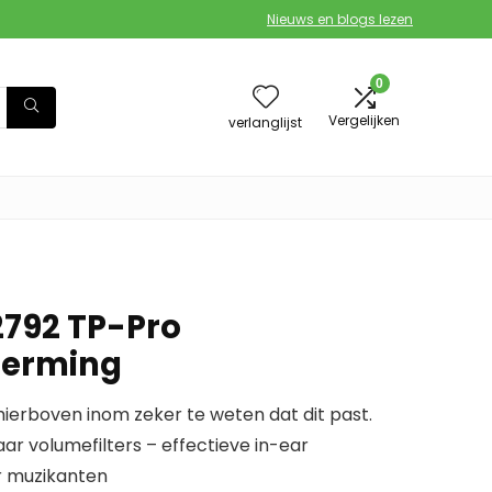
Nieuws en blogs lezen
0
Vergelijken
verlanglijst
792 TP-Pro
herming
erboven inom zeker te weten dat dit past.
ar volumefilters – effectieve in-ear
 muzikanten