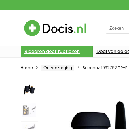
Search
for:
Bladeren door rubrieken
Deal van de d
Home
Oorverzorging
Bananaz 1932792 TP-P