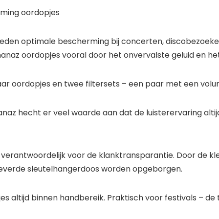
ming oordopjes
ieden optimale bescherming bij concerten, discobezoeke
nanaz oordopjes vooral door het onvervalste geluid en h
ar oordopjes en twee filtersets – een paar met een volu
z hecht er veel waarde aan dat de luisterervaring altij
n verantwoordelijk voor de klanktransparantie. Door de kl
leverde sleutelhangerdoos worden opgeborgen.
s altijd binnen handbereik. Praktisch voor festivals – d