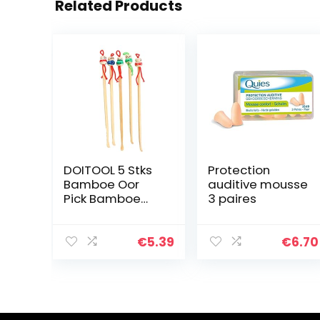
Related Products
DOITOOL 5 Stks
Protection
Bamboe Oor
auditive mousse
Pick Bamboe
3 paires
Oorreiniger
Duurzaam
Creatief
€
5.39
€
6.70
Poppenhoofd
Mooie Art
Curette
Toilettas Kits
Houten…