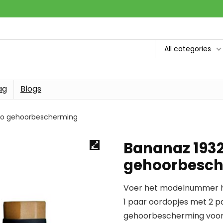
All categories
ag
Blogs
ro gehoorbescherming
Bananaz 1932
gehoorbesc
Voer het modelnummer hi
1 paar oordopjes met 2 pa
gehoorbescherming voor