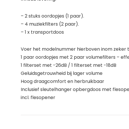
– 2 stuks oordopjes (1 paar).
– 4 muziekfilters (2 paar).
– 1 x transportdoos
Voer het modelnummer hierboven inom zeker te
1 paar oordopjes met 2 paar volumefilters – e
1 filterset met -26dB / 1 filterset met -18dB
Geluidsgetrouwheid bij lager volume
Hoog draagcomfort en herbruikbaar
Inclusief sleutelhanger opbergdoos met flesop
incl. flesopener