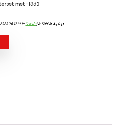
ilterset met -18dB
2023 06:12 PST-
Details
)
&
FREE Shipping
.