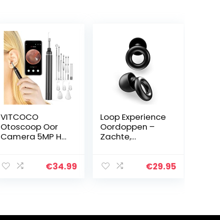
VITCOCO
Loop Experience
Otoscoop Oor
Oordoppen –
Camera 5MP HD
Zachte,
Oorsmeerverwij
Herbruikbare
deringsset
Gehoorbescher
Oorreiniging 3
ming in Silicone
€
34.99
€
29.95
mm Visuele
+ 8 Ear Tips in
Oorscope voor
XS/S/M/L –
iPhone en
18dB…
Android