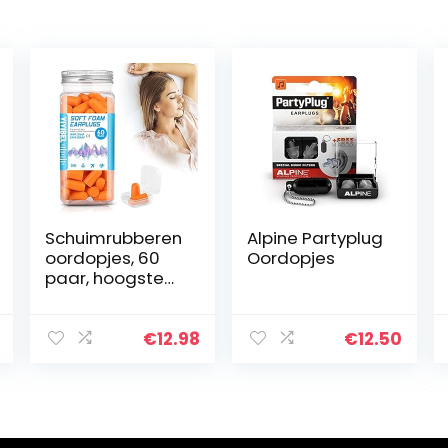
Schuimrubberen
Alpine Partyplug
oordopjes, 60
Oordopjes
paar, hoogste
38 dB, SNR
oordopjes,
slaapstoppers,
€
12.98
€
12.50
gehoorbescher
ming, zachte
oordopjes voor…