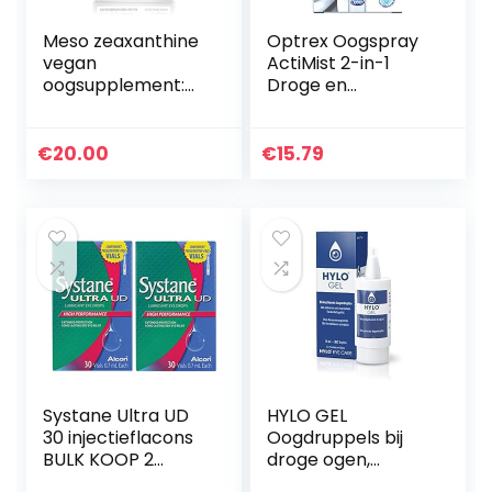
Meso zeaxanthine
Optrex Oogspray
vegan
ActiMist 2-in-1
oogsupplement:
Droge en
VISION DEFENDER
Geïrriteerde Ogen
MZ – bescherming
– 10 ml
en verbetering
€
20.00
€
15.79
van de gezondheid
van het oog en…
Systane Ultra UD
HYLO GEL
30 injectieflacons
Oogdruppels bij
BULK KOOP 2
droge ogen,
dozen (60
langdurig met