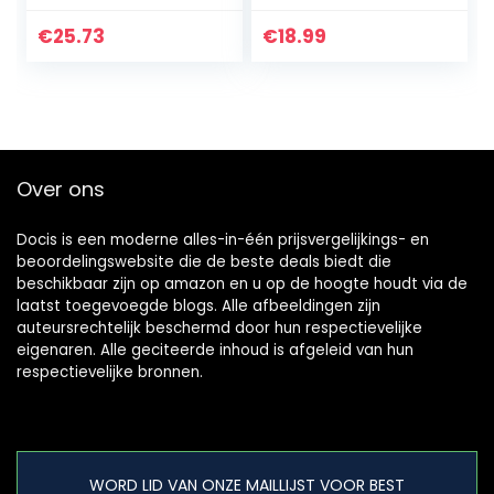
injectieflacons
hyaluronzuur, 10 ml
totaal)
€
25.73
€
18.99
Over ons
Docis is een moderne alles-in-één prijsvergelijkings- en
beoordelingswebsite die de beste deals biedt die
beschikbaar zijn op amazon en u op de hoogte houdt via de
laatst toegevoegde blogs. Alle afbeeldingen zijn
auteursrechtelijk beschermd door hun respectievelijke
eigenaren. Alle geciteerde inhoud is afgeleid van hun
respectievelijke bronnen.
WORD LID VAN ONZE MAILLIJST VOOR BEST