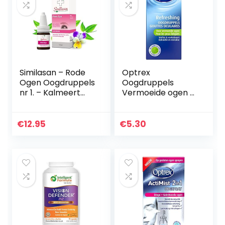
Similasan – Rode
Optrex
Ogen Oogdruppels
Oogdruppels
nr 1. – Kalmeert
Vermoeide ogen –
Rode en
10 ml
Branderige Ogen –
Helpt bij
€
12.95
€
5.30
Verkoudheid of
Griep – Snel en…