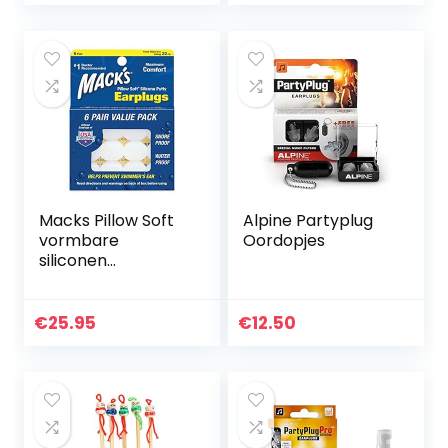
doorboorde oren –
Veilig en zacht te…
Macks Pillow Soft
Alpine Partyplug
vormbare
Oordopjes
siliconen
oordopjes, 6 paar x
3 (18 paar)
€
25.95
€
12.50