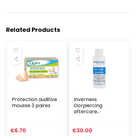
Related Products
Protection auditive
Inverness
mousse 3 paires
Oorpiercing
aftercare
oplossing –
Reiniging &
kalmerende
€
6.70
€
30.00
verzorging voor