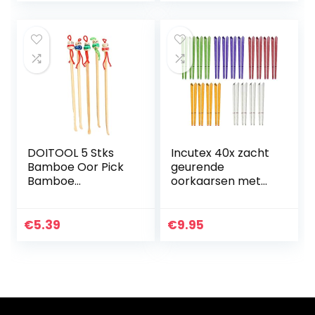
DOITOOL 5 Stks
Incutex 40x zacht
Bamboe Oor Pick
geurende
Bamboe
oorkaarsen met
Oorreiniger
verschillende
Duurzaam Creatief
geurextracten, 5
Poppenhoofd
kleuren
€
5.39
€
9.95
Mooie Art Curette
Toilettas Kits
Houten…