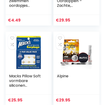
zwemmen
Oordoppen –
oordopjes
Zachte,
professionele
Herbruikbare
waterdichte
Gehoorbeschermi
oordopjes
ng in Silicone + 8
€
4.49
€
29.95
voorkomen otitis
Ear Tips in
media
XS/S/M/L – 18dB…
comfortabele
mannelijke…
Macks Pillow Soft
Alpine
vormbare
siliconen
oordopjes, 6 paar x
3 (18 paar)
€
25.95
€
29.95