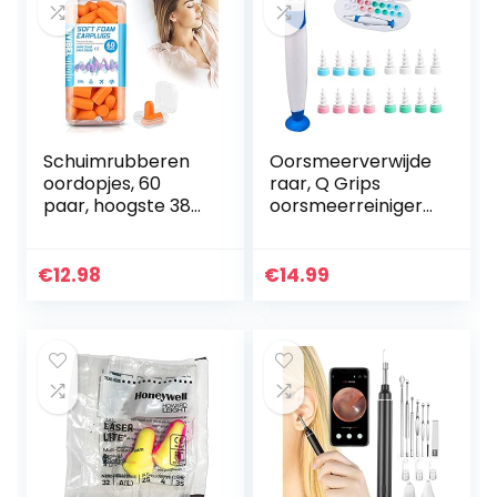
Schuimrubberen
Oorsmeerverwijde
oordopjes, 60
raar, Q Grips
paar, hoogste 38
oorsmeerreinigers,
dB, SNR oordopjes,
oorreiniger met
slaapstoppers,
zuignap, Q Twist
gehoorbeschermi
oorreiniger, zachte
€
12.98
€
14.99
ng, zachte
en comfortabele…
oordopjes voor…