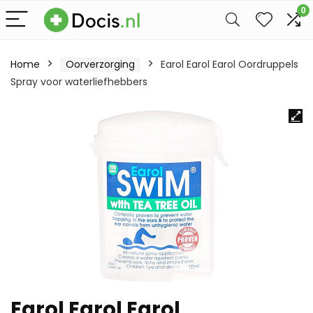
0
Home
Oorverzorging
Earol Earol Earol Oordruppels
Spray voor waterliefhebbers
Earol Earol Earol