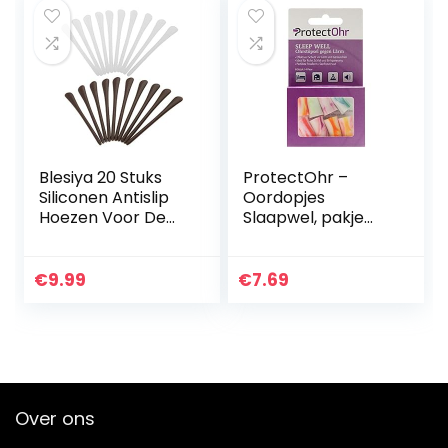
Blesiya 20 Stuks
ProtectOhr –
Siliconen Antislip
Oordopjes
Hoezen Voor De
Slaapwel, pakje
Uiteinden Van De
van 8 oordopjes,
Pootjes/Bril
zachte
Tempels Bril
schuimrubberen
€
9.99
€
7.69
Vervangende
oordopjes, extra
Tempelsokken
hoge
geluiddemping…
Over ons