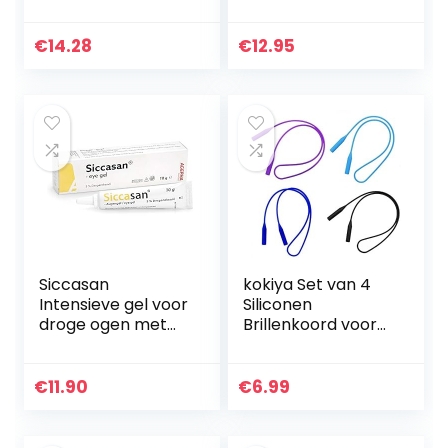
ml (360 ml)
€
14.28
€
12.95
Siccasan
kokiya Set van 4
Intensieve gel voor
Siliconen
droge ogen met
Brillenkoord voor
carbomeer en
Kinderen, Antislip
dexpanthenol |
Houder voor
Bevochtingsmiddel
Snoerhouder voor
€
11.90
€
6.99
voor het
Brilzonnebrillen
hoornvlies en de
ogen…