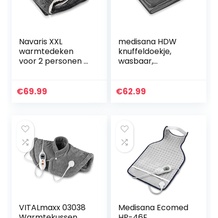
Navaris XXL
medisana HDW
warmtedeken
knuffeldoekje,
voor 2 personen –
wasbaar,
Elektrische deken
knuffeldoekje met
met 3 standen en
automatische
timer –
uitschakeling, 4
€
69.99
€
62.99
Bovendeken – 180
temperatuurnivea
x 130 cm…
us, 180 x 130 cm, 2…
VITALmaxx 03038
Medisana Ecomed
Warmtekussen
HP-46E