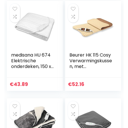
medisana HU 674
Beurer HK 115 Cosy
Elektrische
Verwarmingskusse
onderdeken, 150 x
n, met
80 cm,
Snelverwarming, 6
automatische
Temperatuurnivea
uitschakeling,
us
€
43.89
€
52.16
oververhittingsbev
eiliging, 4…