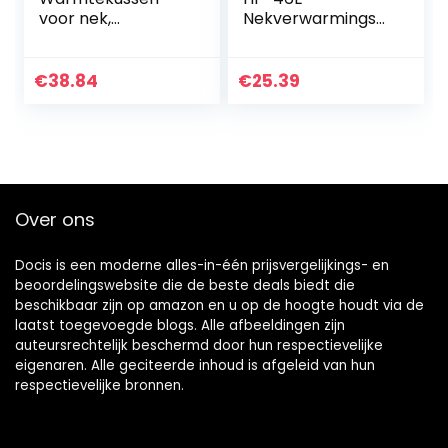
voor nek,
Nekverwarmingsk
schouders, rug,
ussen,
elektrisch
Rugverwarmingsku
nekverwarmingsku
ssen, 3
€
38.84
€
25.39
ssen,
Temperatuurnivea
rugverwarmingsku
us,
ssen en…
Oververhittingsbe
veiliging…
Over ons
Docis is een moderne alles-in-één prijsvergelijkings- en
beoordelingswebsite die de beste deals biedt die
beschikbaar zijn op amazon en u op de hoogte houdt via de
laatst toegevoegde blogs. Alle afbeeldingen zijn
auteursrechtelijk beschermd door hun respectievelijke
eigenaren. Alle geciteerde inhoud is afgeleid van hun
respectievelijke bronnen.