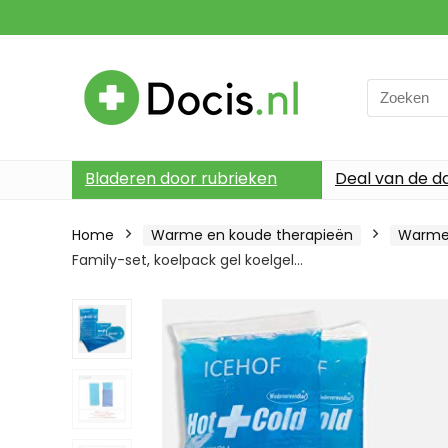
Search
for:
Bladeren door rubrieken
Deal van de d
Home
Warme en koude therapieën
Warme
Family-set, koelpack gel koelgel…