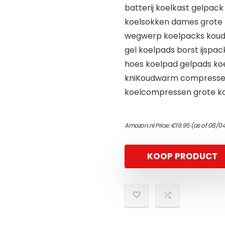
batterij koelkast gelpack
koelsokken dames grote 
wegwerp koelpacks koud
gel koelpads borst ijspac
hoes koelpad gelpads ko
kniKoudwarm compresse
koelcompressen grote k
Amazon.nl Price:
€
19.95
(as of 08/0
KOOP PRODUCT