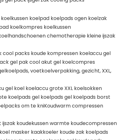
 koelkussen koelpad koelpads ogen koelzak
 pad koelkompres koelkussen
 koelhandschoenen chemotherapie kleine ijszak
ck cool packs koude kompressen koelaccu gel
ack gel pak cool akut gel koelcompres
lkoelpads, voetkoelverpakking, gezicht, XXL,
u gel koel koelaccu grote XXL koelsokken
e koelpads gel koelpads gel koelpads borst
d koelpacks om te kniKoudwarm compressen
ort ijszak koudekussen warmte koudecompressen
 koel masker kaakkoeler koude zak koelpads