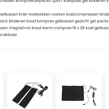
mpressen komprekoelpacks Sport koelpads gel kinderen k
oelkussen knie-koelsokken voeten koelcompressen kind
pack kinderen koud kompres gelkussen gezicht gel pack
kussen magnetron koud warm compres 16 x 26 koel gelku
bruikbaar