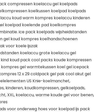
ack compressen koelaccu gel koelpads
oelkompressen koelkussen koelpad koelpads
elaccu koud warm kompres koelaccu kinderen
lgel koelpad koelende pad koelkompres
mbinatie. ice pack koelpads wijsheidstanden
en gel koud kompres koelhandschoenen
ak voor koele ijszak
idstanden koelaccu grote koelaccu gel
k kind koud pack cool packs koude kompressen
e kompres gel warmtekussen koel gel icepack
mpres 12 x 29 coldpack gel pak cool akut gel
oelelementen US Knie-koelmanchet,
s, kinderen, koudkompressen, gelkoelpads,
cht, XXL, koelaccu, warme koude gel voor benen,
pres
ds voor onderweg hoes voor koelpad ijs pack