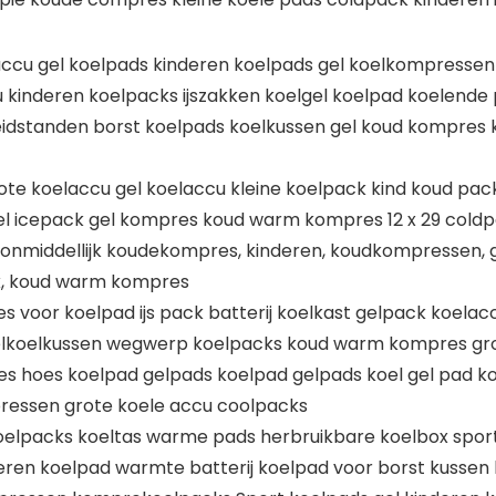
cu gel koelpads kinderen koelpads gel koelkompressen
kinderen koelpacks ijszakken koelgel koelpad koelende
heidstanden borst koelpads koelkussen gel koud kompres
ote koelaccu gel koelaccu kleine koelpack kind koud pa
l icepack gel kompres koud warm kompres 12 x 29 coldp
nmiddellijk koudekompres, kinderen, koudkompressen, ge
ak, koud warm kompres
voor koelpad ijs pack batterij koelkast gelpack koelacc
lkoelkussen wegwerp koelpacks koud warm kompres grot
mpres hoes koelpad gelpads koelpad gelpads koel gel pa
essen grote koele accu coolpacks
koelpacks koeltas warme pads herbruikbare koelbox sp
ren koelpad warmte batterij koelpad voor borst kussen