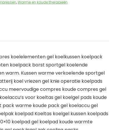
mpressen
,
Warme en koude therapieën
pres koelelementen gel koelkussen koelpack
oeten koelpack borst sportgel koelende
eten warm. Kussen warme verkoelende sportgel
rij koel vriezen gel knie operatie koelpads
elaccu meervoudige compres koude compres gel
koelaccu’s voor koeltas gel koelgel pads koude
t pack warme koude pack gel koelaccu gel
lpak koelpad Koeltas koelgel kussen koelpads
10×10 koelpad gel koelpad koude warmte
 gel pack ijsgel zak cooling packs