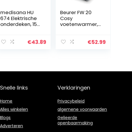
medisana HU
Beurer FW 20
674 Elektrische
Cosy
onderdeken, 150
voetenwarmer,
x 80 cm,
elektrische
automatische
voetverwarming
uitschakeling,
met 3
€
43.89
€
52.99
oververhittingsb
temperatuursta
eveiliging, 4…
nden en
automatische
uitschakelfuncti
e…
Snelle links
Verklaringen
Home
Privacybeleid
Alles winkelen
algemene voorwaarden
Blogs
Gelieerde
openbaarmaking
Adverteren