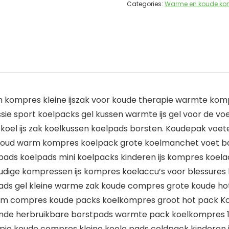
Categories:
Warme en koude ko
m kompres kleine ijszak voor koude therapie warmte kom
ie sport koelpacks gel kussen warmte ijs gel voor de v
 koel ijs zak koelkussen koelpads borsten. Koudepak vo
oud warm kompres koelpack grote koelmanchet voet batte
s pads koelpads mini koelpacks kinderen ijs kompres ko
oudige kompressen ijs kompres koelaccu’s voor blessures 
ds gel kleine warme zak koude compres grote koude ho
rm compres koude packs koelkompres groot hot pack Koe
lende herbruikbare borstpads warmte pack koelkompres 
e koude compres kleine koele pads coldpack kinderen ijs