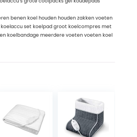
oelaccu’s grote coolpacks gel koudepads
eren benen koel houden houden zakken voeten
s koelaccu set koelpad groot koelcompres met
ssen koelbandage meerdere voeten voeten koel