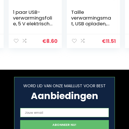
1 paar USB-
Taille
verwarmingsfoli
verwarmingsma
e, 5 V elektrische
t, USB opladen,
verwarmingsfoli
gewassen
e-
lichtgewicht
verwarmingspa
zwarte stoffen
€
8.60
€
11.51
ds voor het
verwarming,
verwarmen van
draagbaar
de voeten.
praktisch voor
lumbale…
WORD LID VAN ONZE MAILLIJST VOOR BEST
Aanbiedingen