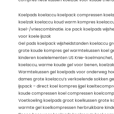
Koelpads koelaccu koelpack compressen koelac
koelzak koelaccu koud warm kompres koelaccu 
koel-/vriescombinatie. ice pack koelpads wijs
voor koele ijszak
Gel pads koelpack wijsheidstanden koelaccu gr
grote koude kompres gel warmtekussen koel ge
kinderen koelelementen US Knie-koelmanchet, o
koelaccu, warme koude gel voor benen, koelz
Warmtekussen gel koelpads voor onderweg hoes 
dames grote koelaccu’s verkoelende sokken ge
ijspack – direct koel kompres ijgel kaelteco
koude compressen koel compressen koelcompr
Voetkoeling koelpads groot koelkussen grote 
warmte gel koelkompressen herbruikbare kinde