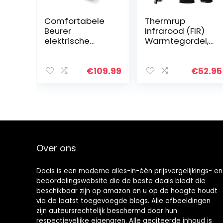
Comfortabele
Thermrup
Beurer
Infrarood (FIR)
elektrische
Warmtegordel,
onderdeken
USB-voeding,
UB 90, soepele
verwarmbare
elektrische
riem met 3-
€
109.99
€
52.95
onderdeken,
traps
twee apart
temperatuurreg
instelbare
eling
temperatuurzon
es
Over ons
Docis is een moderne alles-in-één prijsvergelijkings- en
beoordelingswebsite die de beste deals biedt die
beschikbaar zijn op amazon en u op de hoogte houdt
via de laatst toegevoegde blogs. Alle afbeeldingen
zijn auteursrechtelijk beschermd door hun
respectievelijke eigenaren. Alle geciteerde inhoud is