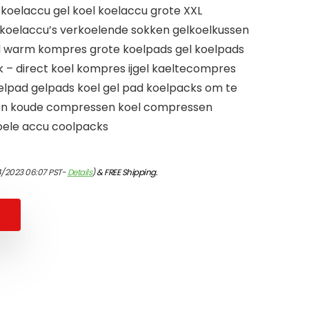
 koelaccu gel koel koelaccu grote XXL
koelaccu’s verkoelende sokken gelkoelkussen
 warm kompres grote koelpads gel koelpads
k – direct koel kompres ijgel kaeltecompres
elpad gelpads koel gel pad koelpacks om te
n koude compressen koel compressen
oele accu coolpacks
4/2023 06:07 PST-
Details
)
&
FREE Shipping
.