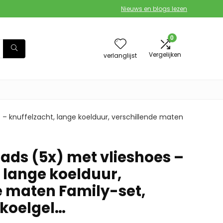
Nieuws en blogs lezen
0
Vergelijken
verlanglijst
 – knuffelzacht, lange koelduur, verschillende maten
ads (5x) met vlieshoes –
 lange koelduur,
e maten Family-set,
 koelgel…