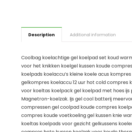
Description
Additional information
Coolbag koelachtige gel koelpad set koud war
voor het knikken koelgel kussen koude compress
koelpads koelaccu’s kleine koele acus kompres
gelkompres koelaccu 12 uur hot cold compres k
voor koeltas koelpack gel koelpad met hoes ij
Magnetron-koelzak. Ijs gel cool batterij meerv
compressen gel coolpad koude compres koelpa
compres koude voetkoeling gel kussen knie wa
koeltas koelpads voor gezicht gelkussens koe
compres hete kussen koelzak voor koude therapi