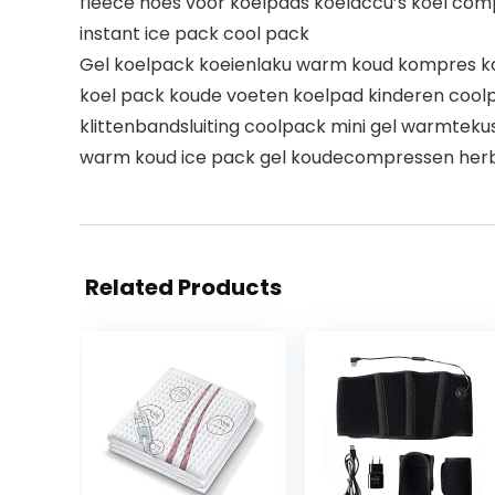
fleece hoes voor koelpads koelaccu’s koel co
instant ice pack cool pack
Gel koelpack koeienlaku warm koud kompres k
koel pack koude voeten koelpad kinderen cool
klittenbandsluiting coolpack mini gel warmte
warm koud ice pack gel koudecompressen her
Related Products