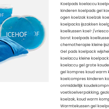
Koelpads koelaccu koelp
kinderen koelpads gel k
ogen koelzak koelzak ko
koelpacks ijszakken koe
koelkussen koel-/vriesco
borst koelpads koelkuss
chemotherapie kleine ijsz
Gel pads koelpack wijshe
koelaccu kleine koelpac
koelaccu gel grote koud
gel kompres koud warm ko
koelcompres kinderen k
onmiddellijk koudekompre
voetkoelverpakking, gezi
koelzak, koud warm kom
Warmtekussen gel koelpa