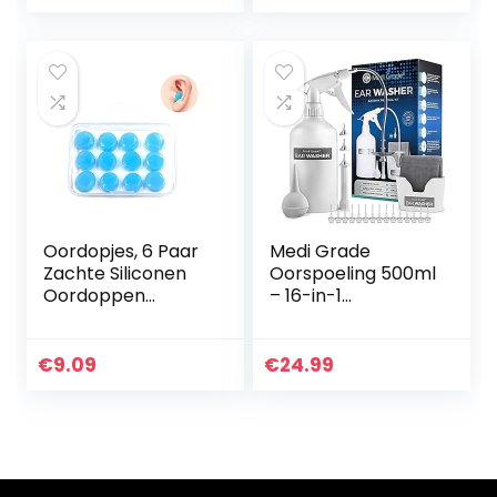
Oordopjes, 6 Paar
Medi Grade
Zachte Siliconen
Oorspoeling 500ml
Oordoppen
– 16-in-1
Ruisonderdrukking,
Pompsysteem
Herbruikbare
voor het
Oorkappen om te
Verwijderen van
€
9.09
€
24.99
Slapen
Oorsmeer – Veilige
Gehoorbeschermi
Oorspuit…
ng…