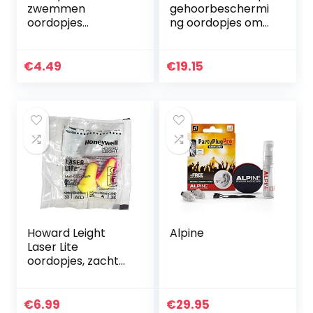
zwemmen
gehoorbeschermi
oordopjes
ng oordopjes om
professionele
te slapen en tegen
waterdichte
snurken, dempt
oordopjes
lawaai en
€
4.49
€
19.15
voorkomen otitis
verbetert de
media
slaap, 4…
comfortabele
mannelijke…
Howard Leight
Alpine
Laser Lite
oordopjes, zacht
schuim, SNR 35 dB,
20 paar
€
6.99
€
29.95