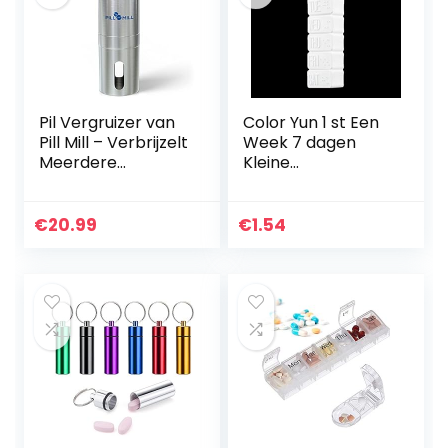
Pil Vergruizer van
Color Yun 1 st Een
Pill Mill – Verbrijzelt
Week 7 dagen
Meerdere
Kleine
Tabletten tot een
Geneeskunde Pil
Fijn Poeder –
Drug Doos Pil Drug
Metalen
Mini Pillendoosje
€
20.99
€
1.54
Medicijnmolen –
Container Niet-
Tablet…
verwijderbare…