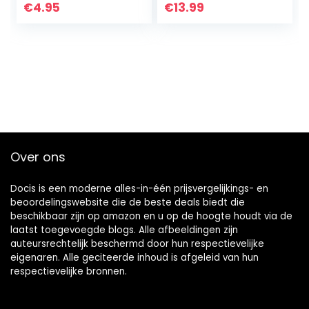
medicijnverdeler,
vakken
€
4.95
€
13.99
pillensnijder,
tablettenverdeler
…
Over ons
Docis is een moderne alles-in-één prijsvergelijkings- en
beoordelingswebsite die de beste deals biedt die
beschikbaar zijn op amazon en u op de hoogte houdt via de
laatst toegevoegde blogs. Alle afbeeldingen zijn
auteursrechtelijk beschermd door hun respectievelijke
eigenaren. Alle geciteerde inhoud is afgeleid van hun
respectievelijke bronnen.