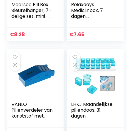
Meersee Pill Box
Relaxdays
Sleutelhanger, 7-
Medicijnbox, 7
delige set, mini-
dagen,
capsule,
tablettensnijder,
pillendoos,
thuis, onderweg,
metalen
wekelijkse
€
8.28
€
7.65
pillendoos,
pillendoos,
tablettenbox,
transparant/zwart
sleutelhanger…
VANLO
LHKJ Maandelijkse
Pillenverdeler van
pillendoos, 31
kunststof met
dagen
opvangbak in
reismedicijnbox,
blauw,
uitneembare