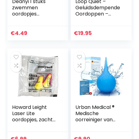
Deanyi 1 stuks
Loop Quiet –
zwemmen
Geluidsdempende
oordopjes
Oordoppen –
professionele
Zachte,
waterdichte
Herbruikbare
oordopjes
Gehoorbeschermi
€
4.49
€
19.95
voorkomen otitis
ng in Silicone + 8
media
Ear Tips in
comfortabele
XS/S/M/L…
mannelijke…
Howard Leight
Urban Medical ®
Laser Lite
Medische
oordopjes, zacht
oorreiniger van
schuim, SNR 35 dB,
75ml, oorspuit,
20 paar
oorsmeerverwijder
aar voor