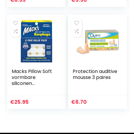
€
6.99
€
9.90
professionele en
zachte reiniging…
Macks Pillow Soft
Protection auditive
vormbare
mousse 3 paires
siliconen
oordopjes, 6 paar x
3 (18 paar)
€
25.95
€
6.70