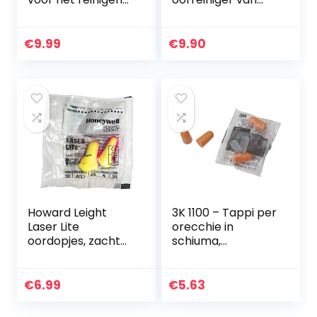
van de oren,
75ml, oorspuit,
voorkomt de
oorsmeerverwijder
vorming van
aar voor
€
9.99
€
9.90
oordopjes, lost
professionele en
overtollig
zachte reiniging…
oorsmeer…
Howard Leight
3K 1100 – Tappi per
Laser Lite
orecchie in
oordopjes, zacht
schiuma,
schuim, SNR 35 dB,
confezione da 20
20 paar
paia
€
6.99
€
5.63