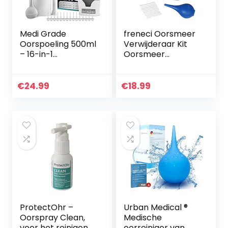
Medi Grade
freneci Oorsmeer
Oorspoeling 500ml
Verwijderaar Kit
– 16-in-1
Oorsmeer
Pompsysteem
Wasmachine
voor het
Oorsmeer
Verwijderen van
Reinigingssysteem
€
24.99
€
18.99
Oorsmeer – Veilige
Spuiten Kit
Oorspuit…
Volwassen
Kinderen
ProtectOhr –
Urban Medical ®
Oorspray Clean,
Medische
voor het reinigen
oorreiniger van