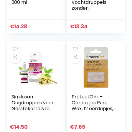
200 ml
Vochtdruppels
zonder
conserveermiddel
met hyaluronzuur,
kunstmatige
€
14.28
€
13.34
tranen in enkele
dosis, 20 x 0,35 ml
Similasan
ProtectOhr –
Oogdruppels voor
Oordopjes Pure
Gerstekorrels 10
Wax, 12 oordopjes,
ml – Hydrateert de
zachte
ogen en kalmeert
vervormbare
irritatie
oordopjes tegen
€
14.50
€
7.69