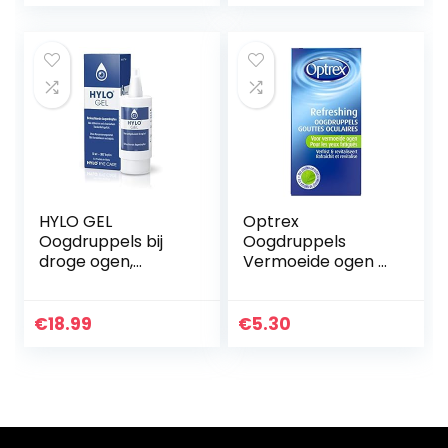
veroorzaakt door…
lawaai, geschikt
voor alle
oormaten…
HYLO GEL
Optrex
Oogdruppels bij
Oogdruppels
droge ogen,
Vermoeide ogen –
langdurig met
10 ml
hyaluronzuur, 10 ml
€
18.99
€
5.30