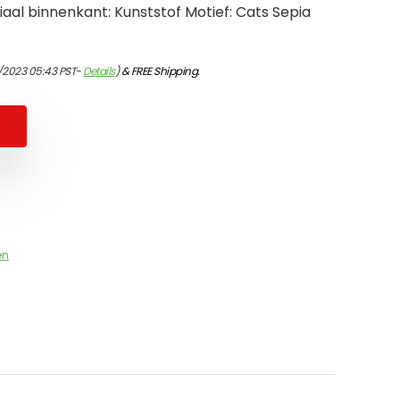
aal binnenkant: Kunststof Motief: Cats Sepia
/2023 05:43 PST-
Details
)
&
FREE Shipping
.
en