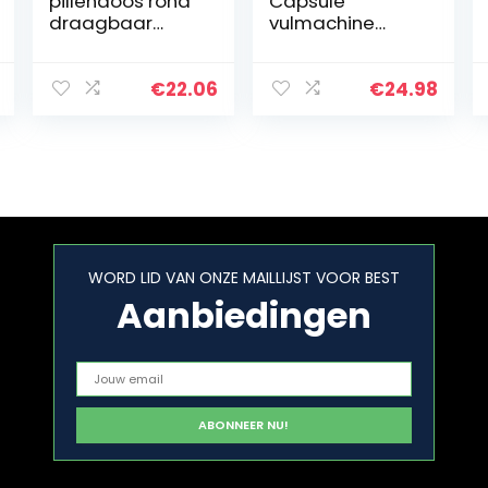
pillendoos rond
Capsule
draagbaar
vulmachine
pillendoosje
grootte 0 met
Pillendoosje #2
gedetailleerde
instructies, 100
€
22.06
€
24.98
gaten, gebruik
met lege
gelatine of…
WORD LID VAN ONZE MAILLIJST VOOR BEST
Aanbiedingen