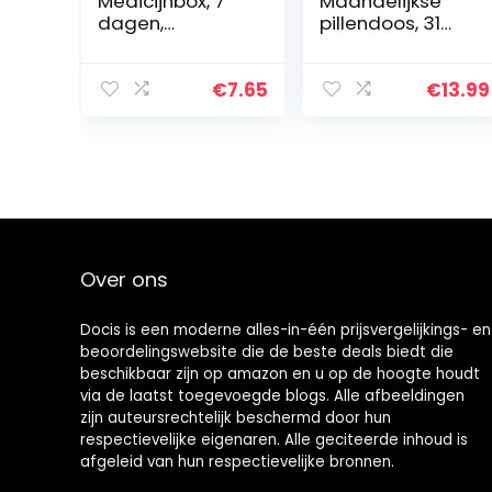
Medicijnbox, 7
Maandelijkse
dagen,
pillendoos, 31
tablettensnijder,
dagen
thuis, onderweg,
reismedicijnbox,
wekelijkse
uitneembare
€
7.65
€
13.99
pillendoos,
vakken
transparant/zw
art
Over ons
Docis is een moderne alles-in-één prijsvergelijkings- en
beoordelingswebsite die de beste deals biedt die
beschikbaar zijn op amazon en u op de hoogte houdt
via de laatst toegevoegde blogs. Alle afbeeldingen
zijn auteursrechtelijk beschermd door hun
respectievelijke eigenaren. Alle geciteerde inhoud is
afgeleid van hun respectievelijke bronnen.