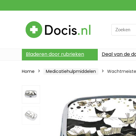
Search
for:
Bladeren door rubrieken
Deal van de d
Home
Medicatiehulpmiddelen
Wachtmeister 