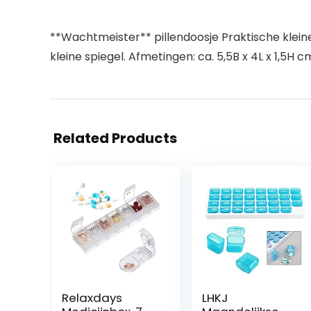
**Wachtmeister** pillendoosje Praktische klein
kleine spiegel. Afmetingen: ca. 5,5B x 4L x 1,5H
Related Products
Relaxdays
LHKJ