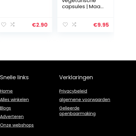
vegetarische
capsules | Maat
000 (100)
€
2.90
€
9.95
Snelle links
Verklaringen
Home
Privacybeleid
Alles winkelen
algemene voorwaarden
Blogs
Gelieerde
openbaarmaking
Adverteren
Onze webshops