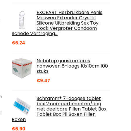
EXCEART Herbruikbare Penis
Mouwen Extender Crystal
k
Silicone Uitbreiding Sex Toy
Cock Vergroter Condoom
Schede Vertraging…
€
6.24
Nobatop gaaskompres
nonwoven 8-laags 10x10cm 100
stuks
€
9.47
Je
Schramm® 7-daagse tablet
box 2 compartimenten/dag
niet deelbare Pillen Tablet Box
l
Tablet Box Pil Boxen Pillen
Boxen
€
6.90