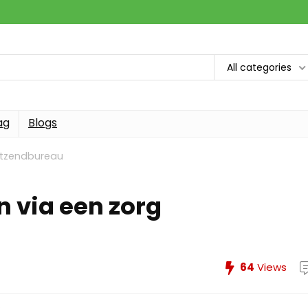
All categories
ag
Blogs
itzendbureau
 via een zorg
64
Views