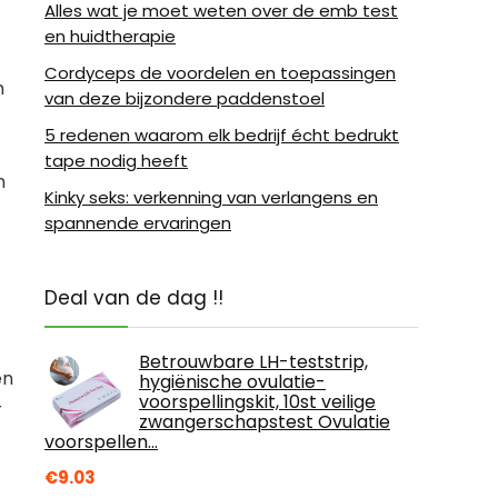
Alles wat je moet weten over de emb test
en huidtherapie
Cordyceps de voordelen en toepassingen
n
van deze bijzondere paddenstoel
5 redenen waarom elk bedrijf écht bedrukt
tape nodig heeft
n
Kinky seks: verkenning van verlangens en
spannende ervaringen
Deal van de dag !!
Betrouwbare LH-teststrip,
en
hygiënische ovulatie-
voorspellingskit, 10st veilige
r
zwangerschapstest Ovulatie
voorspellen…
€
9.03