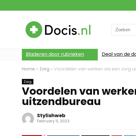
Search
for:
Bladeren door rubrieken
Deal van de d
Home
»
Zorg
»
Voordelen van werken via een zorg u
Zorg
Voordelen van werken
uitzendbureau
Stylishweb
February 11, 2023