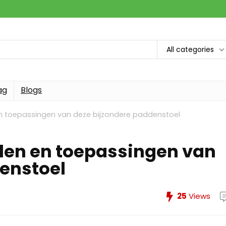
All categories
ag
Blogs
n toepassingen van deze bijzondere paddenstoel
len en toepassingen van
enstoel
25
Views