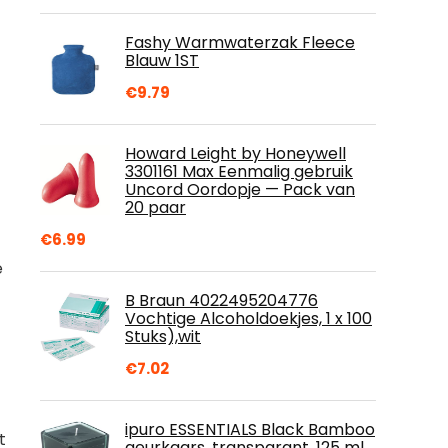
Fashy Warmwaterzak Fleece
Blauw 1ST
€
9.79
Howard Leight by Honeywell
3301161 Max Eenmalig gebruik
Uncord Oordopje — Pack van
20 paar
€
6.99
e
B Braun 4022495204776
Vochtige Alcoholdoekjes, 1 x 100
Stuks),wit
€
7.02
ipuro ESSENTIALS Black Bamboo
t
geurkaars, transparant, 125 ml