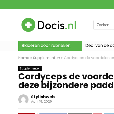
Search
for:
Bladeren door rubrieken
Deal van de d
Home
»
Supplementen
»
Cordyceps de voordelen e
Supplementen
Cordyceps de voorde
deze bijzondere padd
Stylishweb
April 19, 2026