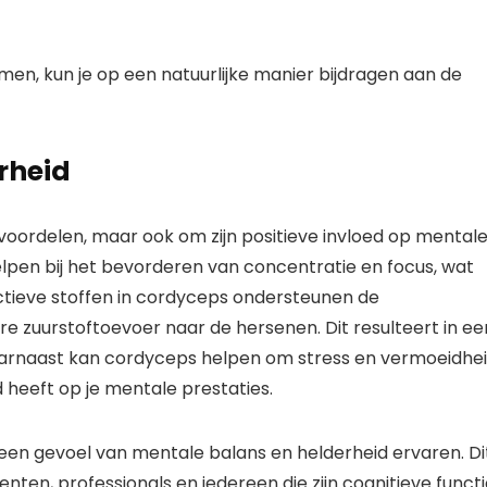
emen, kun je op een natuurlijke manier bijdragen aan de
rheid
 voordelen, maar ook om zijn positieve invloed op mental
lpen bij het bevorderen van concentratie en focus, wat
actieve stoffen in cordyceps ondersteunen de
re zuurstoftoevoer naar de hersenen. Dit resulteert in ee
aarnaast kan cordyceps helpen om stress en vermoeidhe
 heeft op je mentale prestaties.
een gevoel van mentale balans en helderheid ervaren. Di
nten, professionals en iedereen die zijn cognitieve funct