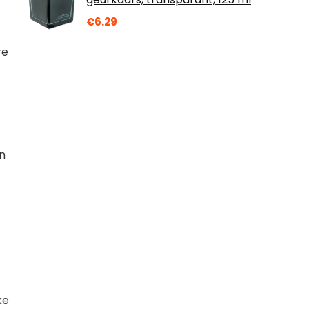
€
6.29
re
n
ke