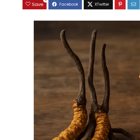
0
Save