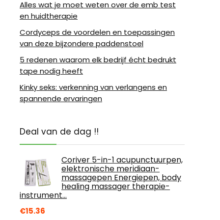
Alles wat je moet weten over de emb test
en huidtherapie
Cordyceps de voordelen en toepassingen
van deze bijzondere paddenstoel
5 redenen waarom elk bedrijf écht bedrukt
tape nodig heeft
Kinky seks: verkenning van verlangens en
spannende ervaringen
Deal van de dag !!
Coriver 5-in-1 acupunctuurpen,
elektronische meridiaan-
massagepen Energiepen, body
healing massager therapie-
instrument…
€
15.36