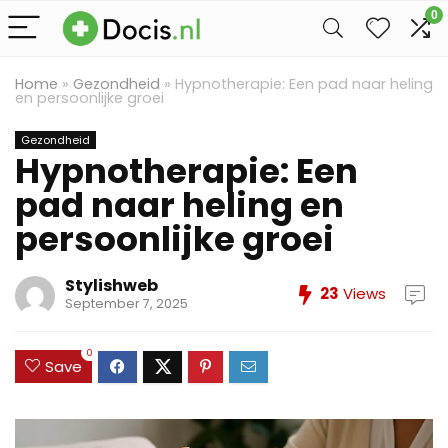
0
Home
»
Gezondheid
»
Hypnotherapie: Een pad naar heling
en persoonlijke groei
Gezondheid
Hypnotherapie: Een
pad naar heling en
persoonlijke groei
Stylishweb
23
Views
September 7, 2025
0
Save