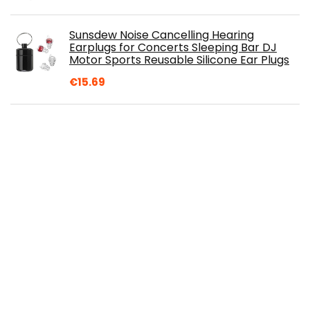
Sunsdew Noise Cancelling Hearing
Earplugs for Concerts Sleeping Bar DJ
Motor Sports Reusable Silicone Ear Plugs
€
15.69
Clearblue digitale olietest Digitale
standaard. 10 Stuk
€
29.99
Oordopjes SENRISE Zachte siliconen
oordopjes met snoer Herbruikbare
gehoorbescherming voor slapen, werken,
zwemmen…
€
10.39