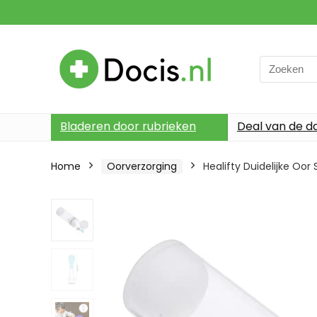
Search
for:
Bladeren door rubrieken
Deal van de d
Home
Oorverzorging
Healifty Duidelijke O