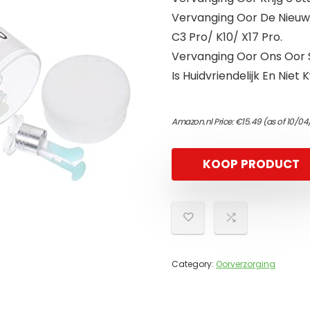
Vervanging Oor De Nieuwst
C3 Pro/ K10/ X17 Pro.
Vervanging Oor Ons Oor S
Is Huidvriendelijk En Nie
Amazon.nl Price:
€
15.49
(as of 10/04
KOOP PRODUCT
Category:
Oorverzorging