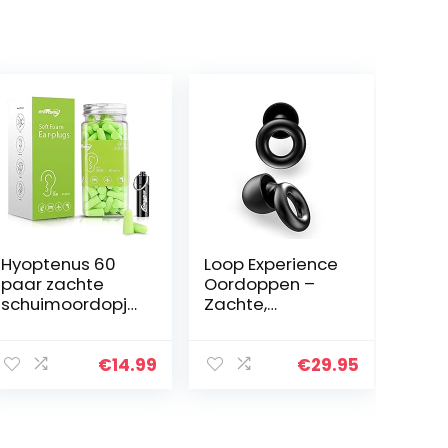
Hyoptenus 60
Loop Experience
paar zachte
Oordoppen –
schuimoordopje
Zachte,
s met aluminium
Herbruikbare
draagtas, 38dB
Gehoorbescher
SNR,
ming in Silicone
€
14.99
€
29.95
ruisonderdrukkin
+ 8 Ear Tips in
g,
XS/S/M/L –
gehoorbescher
18dB…
ming, slapen…