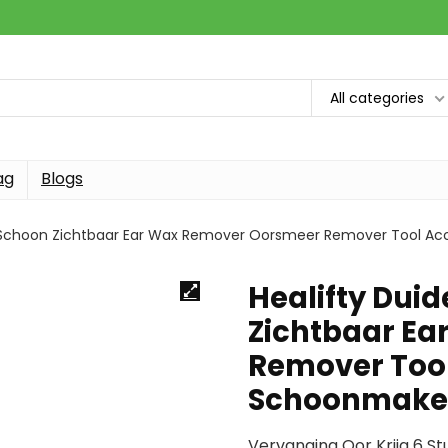
All categories
ag
Blogs
or Schoon Zichtbaar Ear Wax Remover Oorsmeer Remover Tool A
Healifty Duid
Zichtbaar E
Remover Tool
Schoonmake
Vervanging Oor Krijg 6 Stu