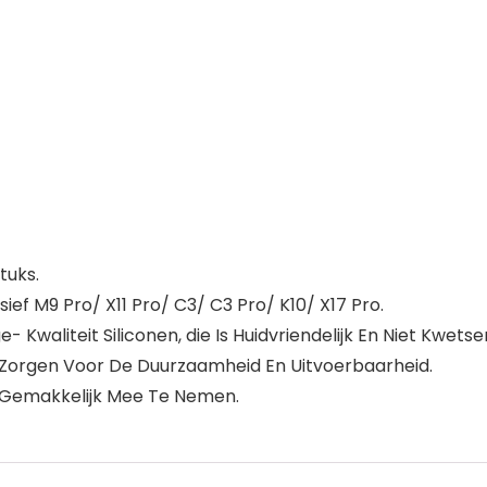
tuks.
ief M9 Pro/ X11 Pro/ C3/ C3 Pro/ K10/ X17 Pro.
waliteit Siliconen, die Is Huidvriendelijk En Niet Kwets
Zorgen Voor De Duurzaamheid En Uitvoerbaarheid.
r Gemakkelijk Mee Te Nemen.