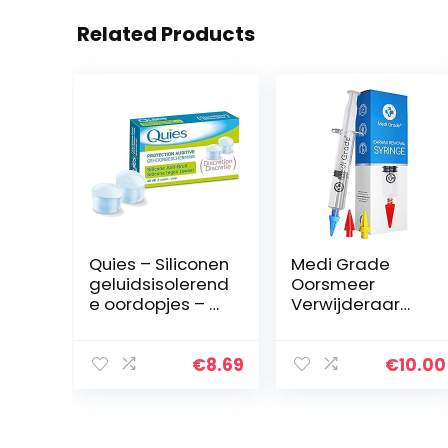
Related Products
Quies – Siliconen
Medi Grade
geluidsisolerend
Oorsmeer
e oordopjes – 3
Verwijderaar
paar
Spuitkit met 3 x
Dopjes met een
Zachte,
€
8.69
€
10.00
Viervoudig
Reinigende
Straal –
Verbetert het…