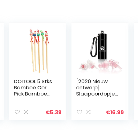
DOITOOL 5 Stks
[2020 Nieuw
Bamboe Oor
ontwerp]
Pick Bamboe
Slaapoordopjes,
Oorreiniger
Hearprotek 2
Duurzaam
paar oordopjes
Creatief
voor dames, (32
€
5.39
€
16.99
Poppenhoofd
dB en 30 dB)
Mooie Art
Ultrazachte
Curette
oordopjes…
Toilettas Kits