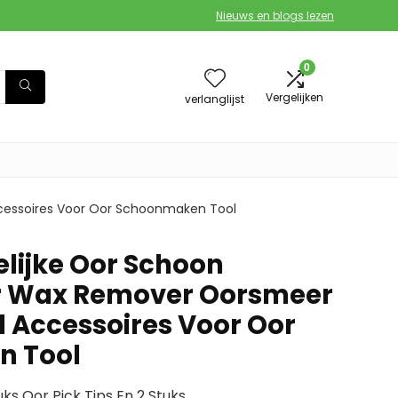
Nieuws en blogs lezen
0
Vergelijken
verlanglijst
ccessoires Voor Oor Schoonmaken Tool
elijke Oor Schoon
ar Wax Remover Oorsmeer
 Accessoires Voor Oor
n Tool
ks Oor Pick Tips En 2 Stuks.